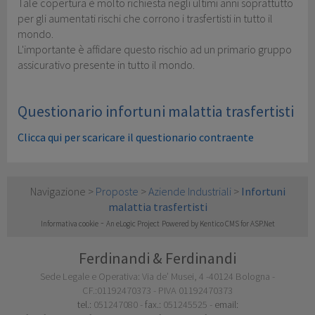
Tale copertura è molto richiesta negli ultimi anni soprattutto
per gli aumentati rischi che corrono i trasfertisti in tutto il
mondo.
L'importante è affidare questo rischio ad un primario gruppo
assicurativo presente in tutto il mondo.
Questionario infortuni malattia trasfertisti
Clicca qui per scaricare il questionario contraente
Navigazione >
Proposte
>
Aziende Industriali
>
Infortuni
malattia trasfertisti
-
Informativa cookie
An eLogic Project
Powered by Kentico CMS for ASP.Net
Ferdinandi & Ferdinandi
Sede Legale e Operativa: Via de’ Musei, 4 -40124 Bologna -
CF.:01192470373 - PIVA 01192470373
tel.:
051247080 -
fax.:
051245525 -
email: