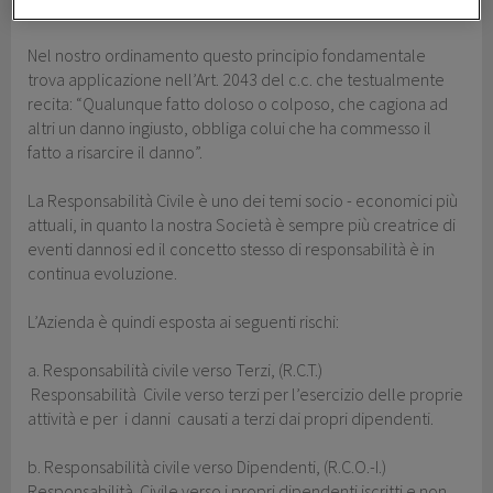
l’obbligo di risarcire il danno.
Nel nostro ordinamento questo principio fondamentale
trova applicazione nell’Art. 2043 del c.c. che testualmente
recita: “Qualunque fatto doloso o colposo, che cagiona ad
altri un danno ingiusto, obbliga colui che ha commesso il
fatto a risarcire il danno”.
La Responsabilità Civile è uno dei temi socio - economici più
attuali, in quanto la nostra Società è sempre più creatrice di
eventi dannosi ed il concetto stesso di responsabilità è in
continua evoluzione.
L’Azienda è quindi esposta ai seguenti rischi:
a. Responsabilità civile verso Terzi, (R.C.T.)
Responsabilità Civile verso terzi per l’esercizio delle proprie
attività e per i danni causati a terzi dai propri dipendenti.
b. Responsabilità civile verso Dipendenti, (R.C.O.-I.)
Responsabilità Civile verso i propri dipendenti iscritti e non