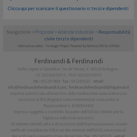
Clicca qui per scaricare il questionario rc terzi e dipendenti
Navigazione >
Proposte
>
Aziende Industriali
>
Responsabilità
civile terzi e dipendenti
-
Informativa cookie
An eLogic Project
Powered by Kentico CMS for ASP.Net
Ferdinandi & Ferdinandi
Sede Legale e Operativa: Via de’ Musei, 4 -40124 Bologna -
CF.:01192470373 - PIVA 01192470373
tel.:
051247080 -
fax.:
051245525 -
email:
info@ferdinandieferdinandi.it pec:
ferdinandieferdinandi@legalmail.it
Impresa autorizzata all’esercizio della mediazione assicurativa con
iscrizione al RUI (Registro Unico Intermediari Assicurativi e
Riassicurativi) n. B000014402
Impresa soggetta a controllo da parte dell’IVASS ( Istituto per la
Vigilanza sulle Assicurazioni ).
Gli estremi identificativi e di iscrizione dell’Impresa possono essere
verificati consultando il RUI sul sito Internet dell’IVASS www.ivass.it.
Recapiti per la presentazione dei reclami:
fax.:
051245525 -
email: